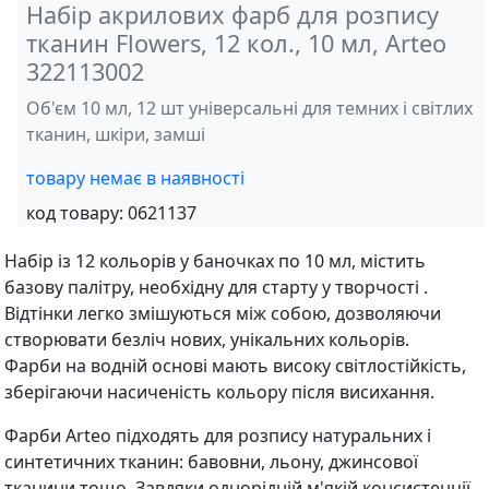
Набір акрилових фарб для розпису
тканин Flowers, 12 кол., 10 мл, Arteo
322113002
Об'єм 10 мл, 12 шт універсальні для темних і світлих
тканин, шкіри, замші
товару немає в наявності
код товару:
0621137
Набір із 12 кольорів у баночках по 10 мл, містить
базову палітру, необхідну для старту у творчості .
Відтінки легко змішуються між собою, дозволяючи
створювати безліч нових, унікальних кольорів.
Фарби на водній основі мають високу світлостійкість,
зберігаючи насиченість кольору після висихання.
Фарби Arteo підходять для розпису натуральних і
синтетичних тканин: бавовни, льону, джинсової
тканини тощо. Завдяки однорідній м'якій консистенції