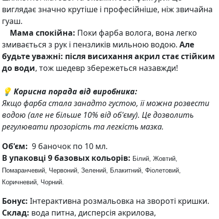
виглядає значно крутіше і професійніше, ніж звичайна
гуаш.
Мама спокійна:
Поки фарба волога, вона легко
змивається з рук і пензликів мильною водою.
Але
будьте уважні: після висихання акрил стає стійким
до води
, тож шедевр збережеться назавжди!
💡 Корисна порада від виробника:
Якщо фарба стала занадто густою, її можна розвести
водою (але не більше 10% від об'єму). Це дозволить
регулювати прозорість та легкість мазка.
Об'єм:
9 баночок по 10 мл.
В упаковці 9 базовых кольорів:
Білий, Жовтий,
Помаранчевий, Червоний, Зелений, Блакитний, Фіолетовий,
Коричневий, Чорний.
Бонус:
Інтерактивна розмальовка на звороті кришки.
Склад:
вода питна, дисперсія акрилова,