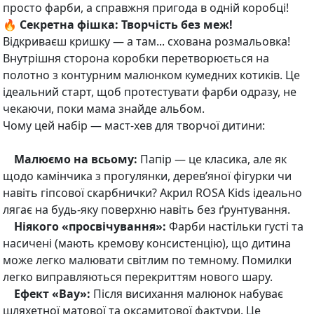
просто фарби, а справжня пригода в одній коробці!
🔥 Секретна фішка: Творчість без меж!
Відкриваєш кришку — а там... схована розмальовка!
Внутрішня сторона коробки перетворюється на
полотно з контурним малюнком кумедних котиків. Це
ідеальний старт, щоб протестувати фарби одразу, не
чекаючи, поки мама знайде альбом.
Чому цей набір — маст-хев для творчої дитини:
Малюємо на всьому:
Папір — це класика, але як
щодо камінчика з прогулянки, дерев’яної фігурки чи
навіть гіпсової скарбнички? Акрил ROSA Kids ідеально
лягає на будь-яку поверхню навіть без ґрунтування.
Ніякого «просвічування»:
Фарби настільки густі та
насичені (мають кремову консистенцію), що дитина
може легко малювати світлим по темному. Помилки
легко виправляються перекриттям нового шару.
Ефект «Вау»:
Після висихання малюнок набуває
шляхетної матової та оксамитової фактури. Це