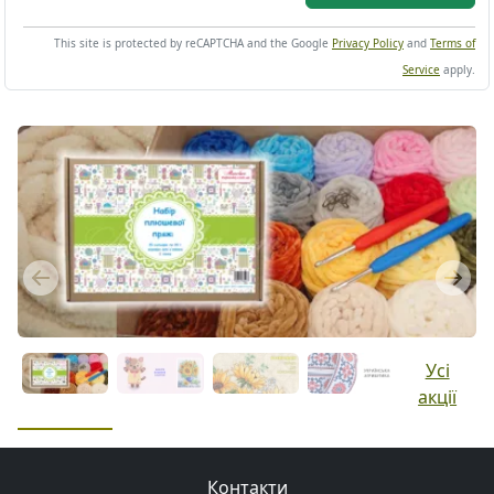
This site is protected by reCAPTCHA and the Google
Privacy Policy
and
Terms of
Service
apply.
Previous
Next
Усі
акції
Контакти