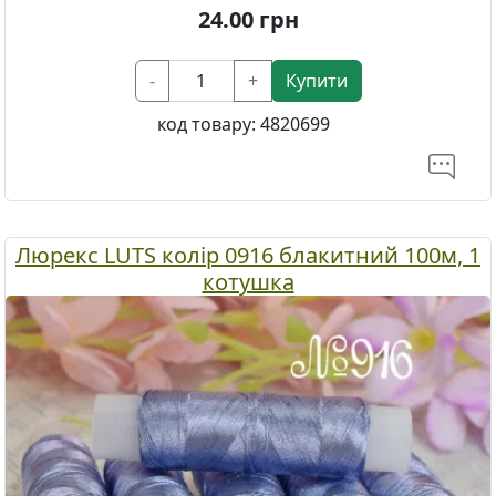
24.00
грн
-
+
Купити
код товару:
4820699
Люрекс LUTS колір 0916 блакитний 100м, 1
котушка