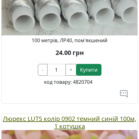
100 метрів, ЛР40, пом'якшений
24.00
грн
-
+
Купити
код товару:
4820704
Люрекс LUTS колір 0902 темний синій 100м,
1 котушка