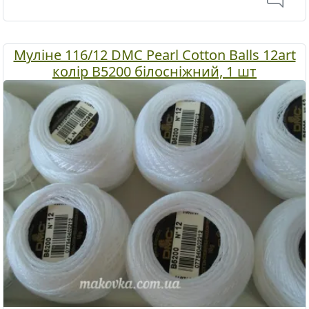
Муліне 116/12 DMC Pearl Cotton Balls 12art
колір В5200 білосніжний, 1 шт