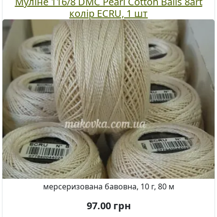
Муліне 116/8 DMC Pearl Cotton Balls 8art
колір ECRU, 1 шт
мерсеризована бавовна, 10 г, 80 м
97.00
грн