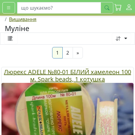
шукати
Вишивання
Муліне
(current)
Next
1
2
»
Люрекс ADELE №80-01 БІЛИЙ хамелеон 100
м. Spark beads, 1 котушка