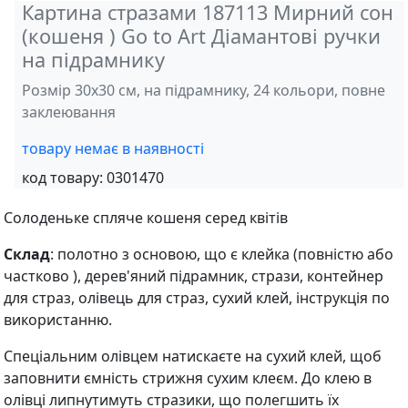
Картина стразами 187113 Мирний сон
(кошеня ) Go to Art Діамантові ручки
на підрамнику
Розмір 30х30 см, на підрамнику, 24 кольори, повне
заклеювання
товару немає в наявності
код товару:
0301470
Солоденьке спляче кошеня серед квітів
Склад
: полотно з основою, що є клейка (повністю або
частково ), дерев'яний підрамник, стрази, контейнер
для страз, олівець для страз, сухий клей, інструкція по
використанню.
Спеціальним олівцем натискаєте на сухий клей, щоб
заповнити ємність стрижня сухим клеєм. До клею в
олівці липнутимуть стразики, що полегшить їх