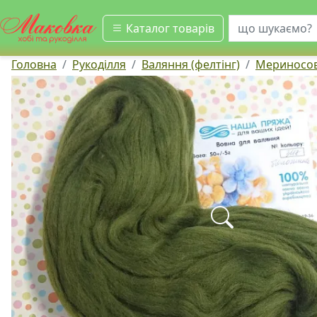
шукати
Каталог товарів
Головна
Рукоділля
Валяння (фелтінг)
Мериносов