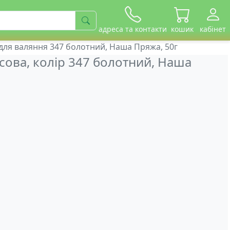
адреса та контакти
кошик
кабінет
ля валяння 347 болотний, Наша Пряжа, 50г
ова, колір 347 болотний, Наша