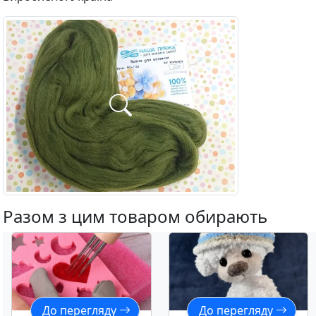
Разом з цим товаром обирають
До перегляду
До перегляду