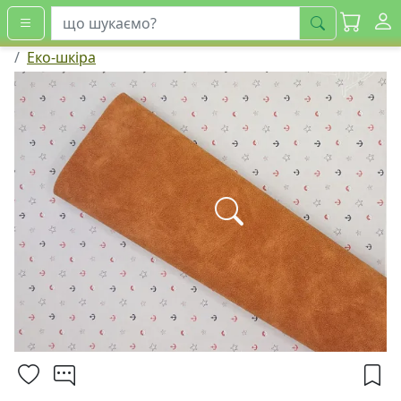
шукати
Еко-шкіра