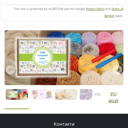
This site is protected by reCAPTCHA and the Google
Privacy Policy
and
Terms of
Service
apply.
Previous
Next
Усі
акції
Контакти