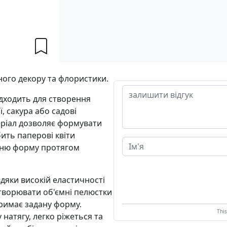
ного декору та флористики.
ідходить для створення
, сакура або садові
еріал дозволяє формувати
ить паперові квіти
хню форму протягом
вдяки високій еластичності
творювати об'ємні пелюстки
тримає задану форму.
Thi
 натягу, легко ріжеться та