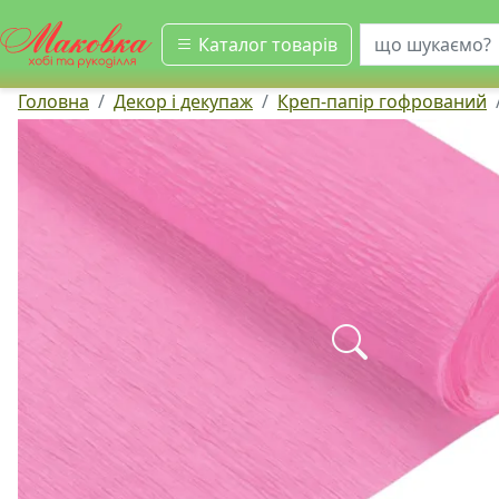
шукати
Каталог товарів
Головна
Декор і декупаж
Креп-папір гофрований