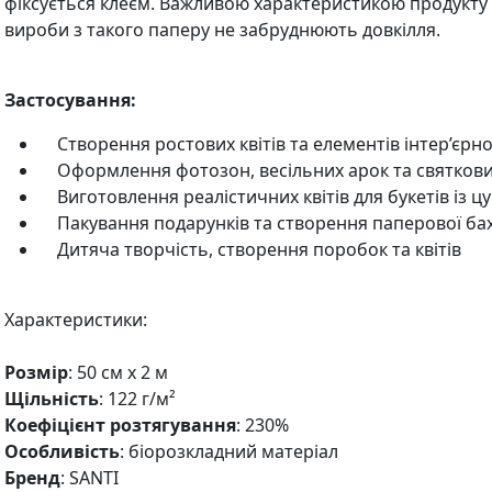
фіксується клеєм. Важливою характеристикою продукту є
вироби з такого паперу не забруднюють довкілля.
Застосування:
Створення ростових квітів та елементів інтер’єрно
Оформлення фотозон, весільних арок та святкових
Виготовлення реалістичних квітів для букетів із цук
Пакування подарунків та створення паперової ба
Дитяча творчість, створення поробок та квітів
Характеристики:
Розмір
: 50 см х 2 м
Щільність
: 122 г/м²
Коефіцієнт розтягування
: 230%
Особливість
: біорозкладний матеріал
Бренд
: SANTI