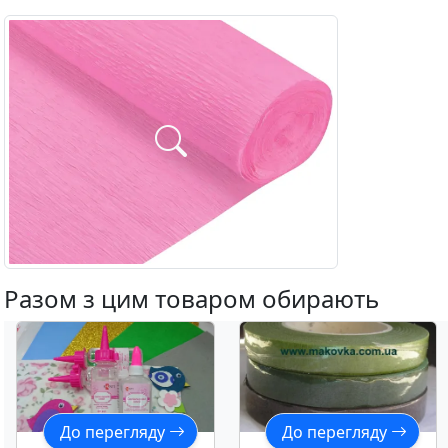
Разом з цим товаром обирають
До перегляду
До перегляду