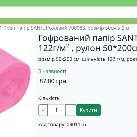
Креп папір SANTI Рожевий 708083, розмір 50см х 2 м
Гофрований папір SANT
122г/м² , рулон 50*200
розмір 50х200 см, щільність 122 г/м, ро
В наявності
87.00
грн
Кількість
-
+
Купити
код товару:
0901116