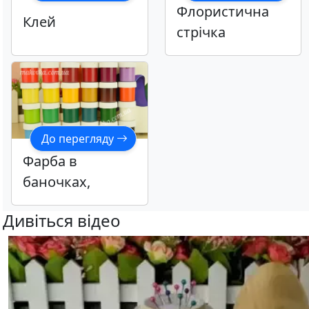
Флористична
Клей
стрічка
До перегляду
Фарба в
баночках,
маркеры
Дивіться відео