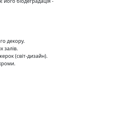
 його біодеградація -
го декору.
 залів.
ерок (світ-дизайн).
хроми.