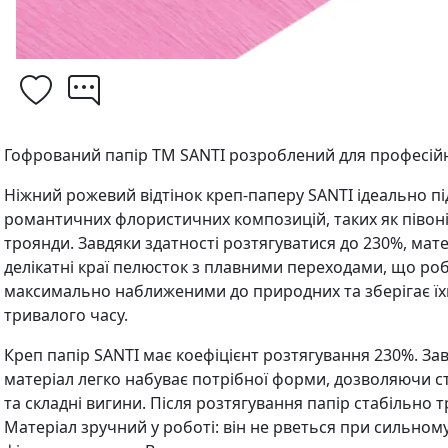
Гофрований папір TM SANTI розроблений для професій
Ніжний рожевий відтінок креп-паперу SANTI ідеально п
романтичних флористичних композицій, таких як півонії
троянди. Завдяки здатності розтягуватися до 230%, мат
делікатні краї пелюсток з плавними переходами, що роб
максимально наближеними до природних та зберігає ї
тривалого часу.
Креп папір SANTI має коефіцієнт розтягування 230%. За
матеріал легко набуває потрібної форми, дозволяючи с
та складні вигини. Після розтягування папір стабільно 
Матеріал зручний у роботі: він не рветься при сильному