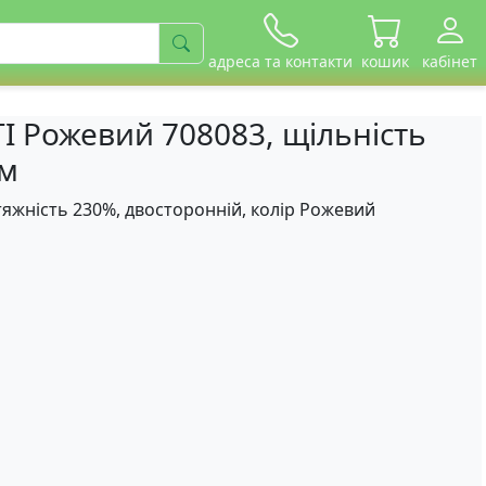
адреса та контакти
кошик
кабінет
I Рожевий 708083, щільність
см
зтяжність 230%, двосторонній, колір Рожевий