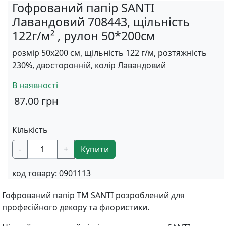
Гофрований папір SANTI
Лавандовий 708443, щільність
122г/м² , рулон 50*200см
розмір 50х200 см, щільність 122 г/м, розтяжність
230%, двосторонній, колір Лавандовий
В наявності
87.00
грн
Кількість
-
+
Купити
код товару:
0901113
Гофрований папір TM SANTI розроблений для
професійного декору та флористики.