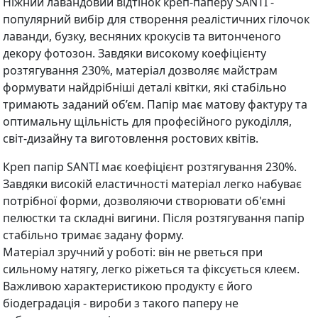
Ніжний лавандовий відтінок креп-паперу SANTI -
популярний вибір для створення реалістичних гілочок
лаванди, бузку, весняних крокусів та витонченого
декору фотозон. Завдяки високому коефіцієнту
розтягування 230%, матеріал дозволяє майстрам
формувати найдрібніші деталі квітки, які стабільно
тримають заданий об’єм. Папір має матову фактуру та
оптимальну щільність для професійного рукоділля,
світ-дизайну та виготовлення ростових квітів.
Креп папір SANTI має коефіцієнт розтягування 230%.
Завдяки високій еластичності матеріал легко набуває
потрібної форми, дозволяючи створювати об'ємні
пелюстки та складні вигини. Після розтягування папір
стабільно тримає задану форму.
Матеріал зручний у роботі: він не рветься при
сильному натягу, легко ріжеться та фіксується клеєм.
Важливою характеристикою продукту є його
біодеградація - вироби з такого паперу не