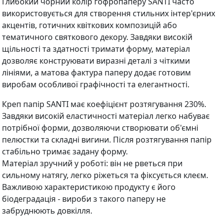
Глибокий чорний колір гофропаперу SANTI часто
використовується для створення стильних інтер'єрних
акцентів, готичних квіткових композицій або
тематичного святкового декору. Завдяки високій
щільності та здатності тримати форму, матеріал
дозволяє конструювати виразні деталі з чіткими
лініями, а матова фактура паперу додає готовим
виробам особливої графічності та елегантності.
Креп папір SANTI має коефіцієнт розтягування 230%.
Завдяки високій еластичності матеріал легко набуває
потрібної форми, дозволяючи створювати об'ємні
пелюстки та складні вигини. Після розтягування папір
стабільно тримає задану форму.
Матеріал зручний у роботі: він не рветься при
сильному натягу, легко ріжеться та фіксується клеєм.
Важливою характеристикою продукту є його
біодеградація - вироби з такого паперу не
забруднюють довкілля.