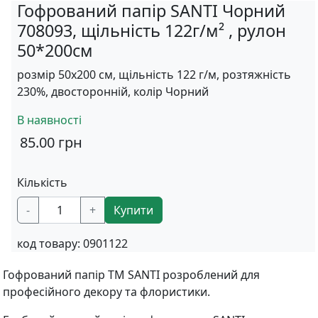
Гофрований папір SANTI Чорний
708093, щільність 122г/м² , рулон
50*200см
розмір 50х200 см, щільність 122 г/м, розтяжність
230%, двосторонній, колір Чорний
В наявності
85.00
грн
Кількість
-
+
Купити
код товару:
0901122
Гофрований папір TM SANTI розроблений для
професійного декору та флористики.