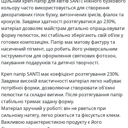
Щільний креп-папір для квітів SANTI ніжного бузкового
кольору часто використовується для створення
декоративних гілок бузку, витончених ірисів, фіалок та
крокусів. Завдяки здатності розтягуватися до 230%,
матеріал дозволяє майстрам детально опрацьовувати
форму пелюсток, які стабільно зберігають свій об’єм у
готових композиціях. Папір має матову фактуру та
насичений пігмент, що робить його універсальним
інструментом для оформлення святкових фотозон,
пакування подарунків та дитячої творчості.
Креп папір SANTI має коефіцієнт розтягування 230%.
Завдяки високій еластичності матеріал легко набуває
потрібної форми, дозволяючи створювати об'ємні
пелюстки та складні вигини. Після розтягування папір
стабільно тримає задану форму.
Матеріал зручний у роботі: він не рветься при
сильному натягу, легко ріжеться та фіксується клеєм.
Важливою характеристикою продукту є його