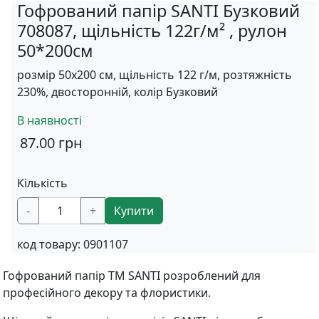
Гофрований папір SANTI Бузковий
708087, щільність 122г/м² , рулон
50*200см
розмір 50х200 см, щільність 122 г/м, розтяжність
230%, двосторонній, колір Бузковий
В наявності
87.00
грн
Кількість
-
+
Купити
код товару:
0901107
Гофрований папір TM SANTI розроблений для
професійного декору та флористики.