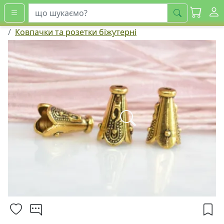
шукати
Ковпачки та розетки біжутерні