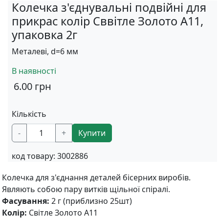
Колечка з'єднувальні подвійні для
прикрас колір Сввітле Золото А11,
упаковка 2г
Металеві, d=6 мм
В наявності
6.00
грн
Кількість
-
+
Купити
код товару:
3002886
Колечка для з'єднання деталей бісерних виробів.
Являють собою пару витків щільної спіралі.
Фасування:
2 г (приблизно 25шт)
Колір:
Світле Золото А11