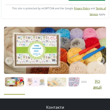
This site is protected by reCAPTCHA and the Google
Privacy Policy
and
Terms of
Service
apply.
Previous
Next
Усі
акції
Контакти