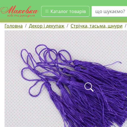
шукати
Каталог товарів
Головна
Декор і декупаж
Стрічка, тасьма, шнури