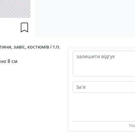
и, завіс, костюмів і т.п.
зно 8 см
Thi