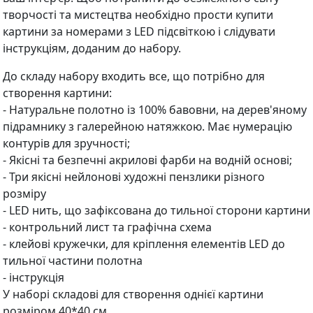
творчості та мистецтва необхідно прости купити
картини за номерами з LED підсвіткою і слідувати
інструкціям, доданим до набору.
До складу набору входить все, що потрібно для
створення картини:
- Натуральне полотно із 100% бавовни, на дерев'яному
підрамнику з галерейною натяжкою. Має нумерацію
контурів для зручності;
- Якісні та безпечні акрилові фарби на водній основі;
- Три якісні нейлонові художні пензлики різного
розміру
- LED нить, що зафіксована до тильної сторони картини
- контрольний лист та графічна схема
- клейові кружечки, для кріплення елементів LED до
тильної частини полотна
- інструкція
У наборі складові для створення однієї картини
розміром 40*40 см.