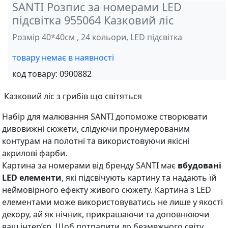
SANTI Розпис за номерами LED
підсвітка 955064 Казковий ліс
Розмір 40*40см , 24 кольори, LED підсвітка
товару немає в наявності
код товару:
0900882
Казковий ліс з грибів що світяться
Набір для малювання SANTI допоможе створювати
дивовижні сюжети, слідуючи пронумерованим
контурам на полотні та використовуючи якісні
акрилові фарби.
Картина за номерами від бренду SANTI має
вбудовані
LED елементи
, які підсвічують картину та надають їй
неймовірного ефекту живого сюжету. Картина з LED
елементами може використовуватись не лише у якості
декору, ай як нічник, прикрашаючи та доповнюючи
ваш інтер’єр. Щоб потрапити до безмежного світу