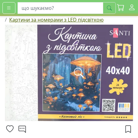
шукати
Картини за номерами з LED підсвіткою