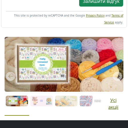
Залишити відгук
This site is protected by reCAPTCHA and the Google
Privacy Policy
and
Terms of
Service
apply.
Previous
Next
Усі
акції