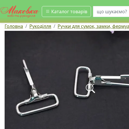
шукати
Каталог товарів
Головна
Рукоділля
Ручки для сумок, замки, ферму