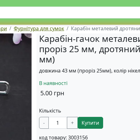
ари
Фурнітура для сумок
Карабін металевий дротяний
Карабін-гачок металеви
проріз 25 мм, дротяни
мм)
довжина 43 мм (проріз 25мм), колір ніке
В наявності
5.00
грн
Кількість
-
+
Купити
код товару:
3003156