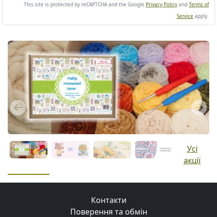
This site is protected by reCAPTCHA and the Google
Privacy Policy
and
Terms of
Service
apply.
Previous
Next
Усі
акції
Контакти
Поверення та обмін