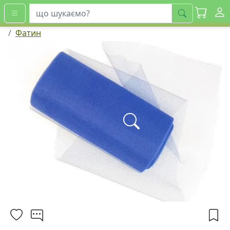
шукати
Фатин