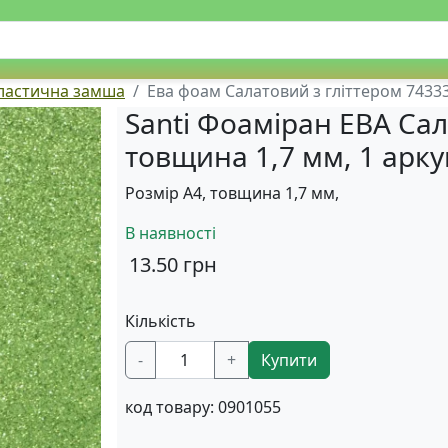
пластична замша
Ева фоам Салатовий з гліттером 74333
Santi Фоаміран ЕВА Сал
товщина 1,7 мм, 1 арк
Розмір А4, товщина 1,7 мм,
В наявності
13.50
грн
Кількість
-
+
Купити
код товару:
0901055