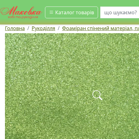
шукати
Каталог товарів
Головна
Рукоділля
Фоаміран спінений матеріал, 