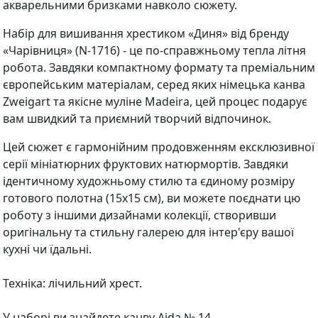
акварельними бризками навколо сюжету.
Набір для вишивання хрестиком «Диня» від бренду
«Чарівниця» (N-1716) - це по-справжньому тепла літня
робота. Завдяки компактному формату та преміальним
європейським матеріалам, серед яких німецька канва
Zweigart та якісне муліне Madeira, цей процес подарує
вам швидкий та приємний творчий відпочинок.
Цей сюжет є гармонійним продовженням ексклюзивної
серії мініатюрних фруктових натюрмортів. Завдяки
ідентичному художньому стилю та єдиному розміру
готового полотна (15х15 см), ви можете поєднати цю
роботу з іншими дизайнами колекції, створивши
оригінальну та стильну галерею для інтер'єру вашої
кухні чи їдальні.
Техніка: лічильний хрест.
У наборі ви знайдете канву Aida № 14