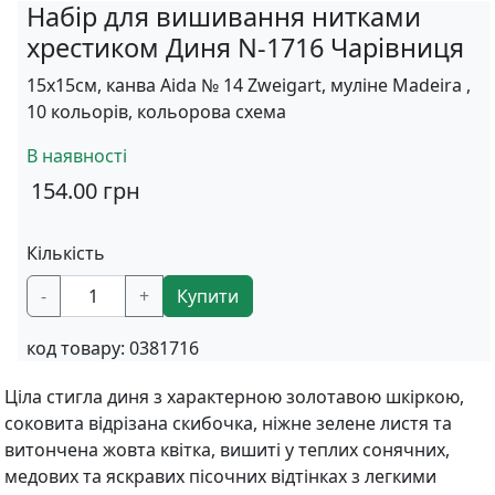
Набір для вишивання нитками
хрестиком Диня N-1716 Чарівниця
15х15см, канва Aida № 14 Zweigart, муліне Madeira ,
10 кольорів, кольорова схема
В наявності
154.00
грн
Кількість
-
+
Купити
код товару:
0381716
Ціла стигла диня з характерною золотавою шкіркою,
соковита відрізана скибочка, ніжне зелене листя та
витончена жовта квітка, вишиті у теплих сонячних,
медових та яскравих пісочних відтінках з легкими