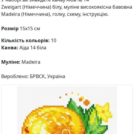
Zweigart
(Німеччина)
білу, муліне
високоякісна бавовна
Madeira (Німеччина)
, голку, схему, інструкцію.
Розмір
15х15 см
Кількість кольорів:
10
Канва:
Аїда 14 біла
Муліне:
Madeira
Вироблено: БРВСК, Україна