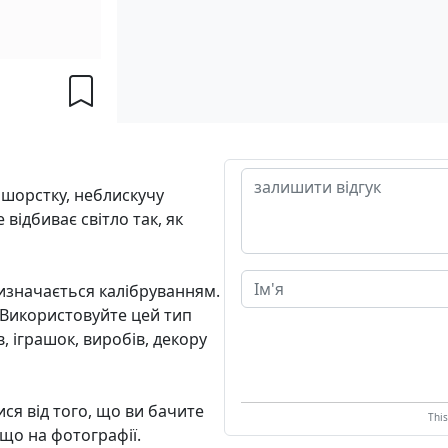
 шорстку, неблискучу
відбиває світло так, як
визначається калібруванням.
 Використовуйте цей тип
в, іграшок, виробів, декору
ися від того, що ви бачите
Thi
 що на фотографії.