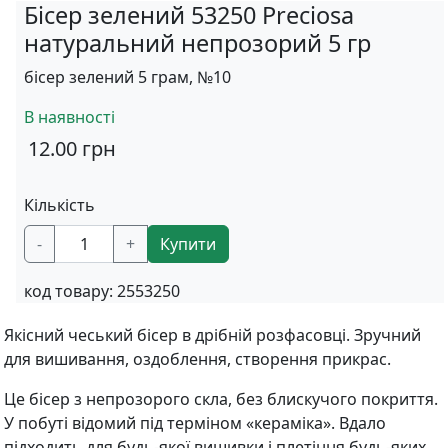
Бісер зелений 53250 Preciosa
натуральний непрозорий 5 гр
бісер зелений 5 грам, №10
В наявності
12.00
грн
Кількість
-
+
Купити
код товару:
2553250
Якісний чеський бісер в дрібній розфасовці. Зручний
для вишивання, оздоблення, створення прикрас.
Це бісер з непрозорого скла, без блискучого покриття.
У побуті відомий під терміном «кераміка». Вдало
підходить для будь-якої вишивки і плетіння будь-яких