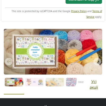
This site is protected by reCAPTCHA and the Google
Privacy Policy
and
Terms of
Service
apply.
Previous
Next
Усі
акції