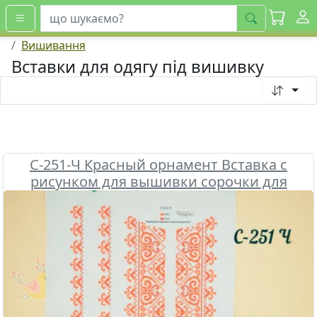
шукати
Вишивання
Вставки для одягу під вишивку
С-251-Ч Красный орнамент Вставка с
рисунком для вышивки сорочки для
мальчика , Бісерок