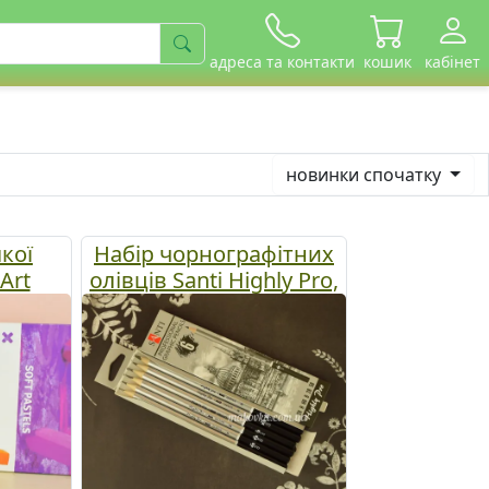
адреса та контакти
кошик
кабінет
новинки спочатку
якої
Набір чорнографітних
Art
олівців Santi Highly Pro,
alens
6 шт. 742382
льори