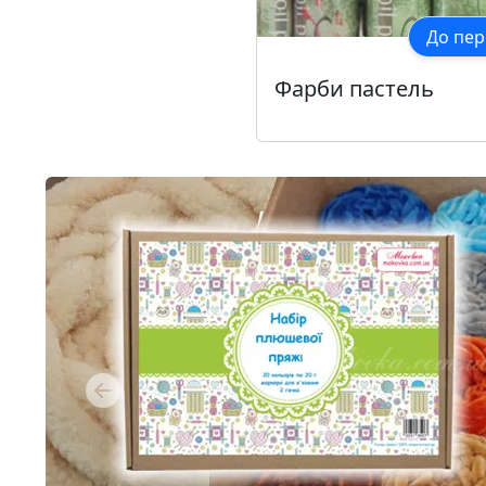
До пер
Фарби пастель
Previous