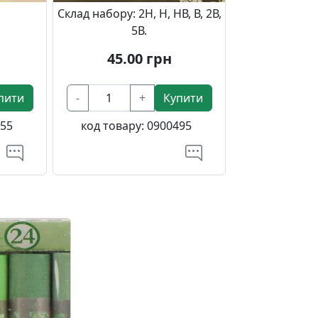
Склад набору: 2Н, Н, НВ, В, 2В,
5В.
45.00
грн
пити
-
+
Купити
55
код товару:
0900495