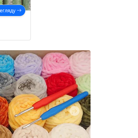
егляду
Next