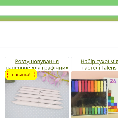
Розтушовування
Набір сухої м'
паперове для графічних
пастелі Talens 
матеріалів, набір №№1-
Creation, Royal T
новинка!
6, біле
9029024M, 24 ко