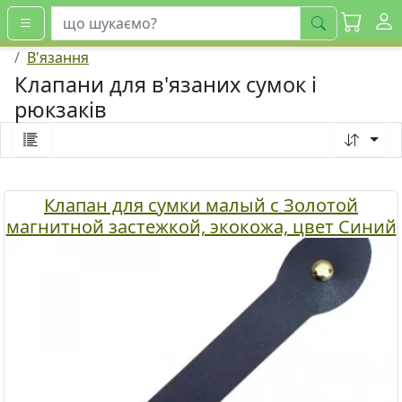
шукати
В'язання
Клапани для в'язаних сумок і
рюкзаків
Клапан для сумки малый с Золотой
магнитной застежкой, экокожа, цвет Синий
ТрК 725013