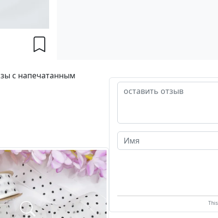
нзы с напечатанным
Thi