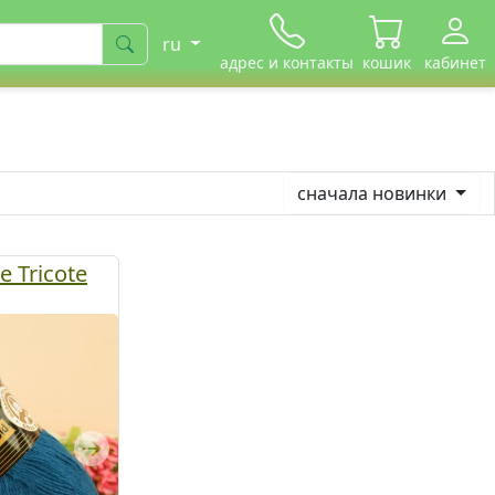
ru
адрес и контакты
кошик
кабинет
сначала новинки
 Tricote
Next