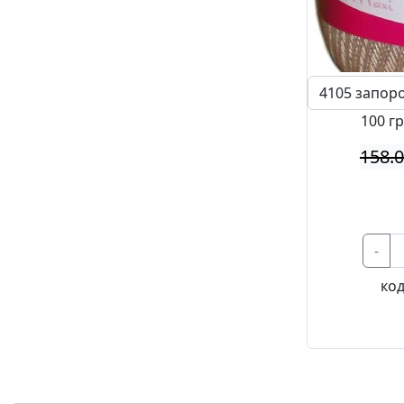
100 гр
158.
-
код