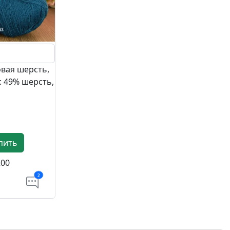
овая шерсть,
 49% шерсть,
пить
200
2