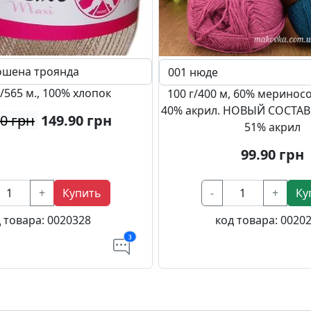
/565 м., 100% хлопок
100 г/400 м, 60% меринос
40% акрил. НОВЫЙ СОСТАВ:
00 грн
149.90
грн
51% акрил
99.90
грн
+
Купить
-
+
Ку
 товара:
0020328
код товара:
0020
3