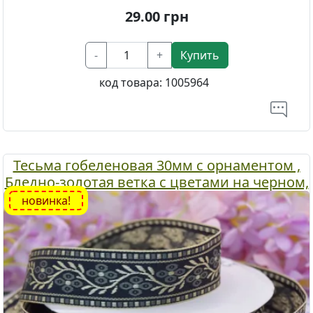
29.00
грн
-
+
Купить
код товара:
1005964
Тесьма гобеленовая 30мм с орнаментом ,
Бледно-золотая ветка с цветами на черном,
1 м.
новинка!