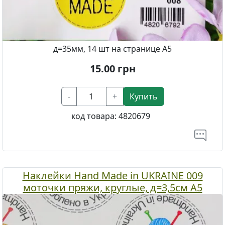
д=35мм, 14 шт на странице А5
15.00
грн
-
+
Купить
код товара:
4820679
Наклейки Hand Made in UKRAINE 009
моточки пряжи, круглые, д=3,5см А5