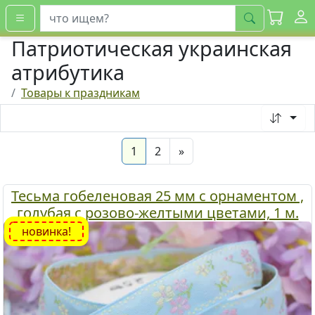
искать
Патриотическая украинская
атрибутика
Товары к праздникам
(current)
Next
1
2
»
Тесьма гобеленовая 25 мм с орнаментом ,
голубая с розово-желтыми цветами, 1 м.
новинка!