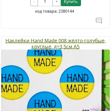
-
+
Купить
код товара:
2380144
Наклейки Hand Made 008 жёлто-голубые,
круглые, д=3,5см А5