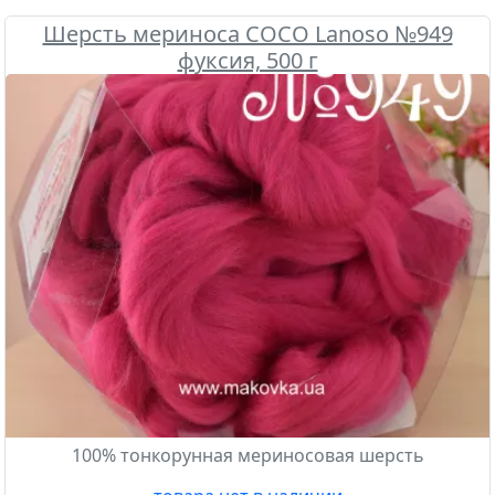
Шерсть мериноса COCO Lanoso №949
фуксия, 500 г
100% тонкорунная мериносовая шерсть