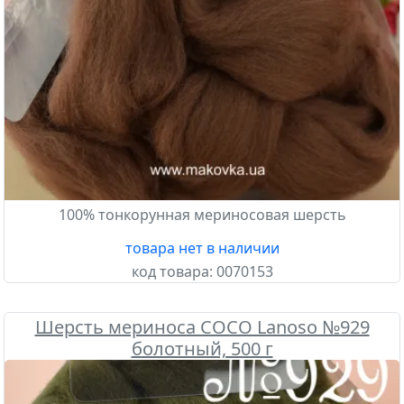
100% тонкорунная мериносовая шерсть
товара нет в наличии
код товара:
0070153
Шерсть мериноса COCO Lanoso №929
болотный, 500 г