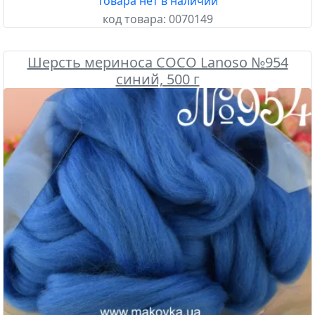
товара нет в наличии
код товара:
0070149
Шерсть мериноса COCO Lanoso №954
синий, 500 г