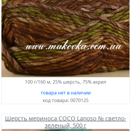
100 г/160 м, 25% шерсть, 75% акрил
товара нет в наличии
код товара:
0070125
Шерсть мериноса COCO Lanoso № светло-
зеленый, 500 г