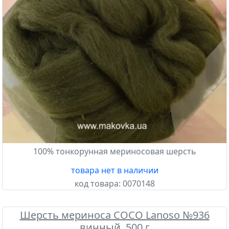
100% тонкорунная мериносовая шерсть
товара нет в наличии
код товара:
0070148
Шерсть мериноса COCO Lanoso №936
винный, 500 г