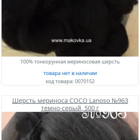
100% тонкорунная мериносовая шерсть
товара нет в наличии
код товара:
0070152
Шерсть мериноса COCO Lanoso №963
темно-серый, 500 г