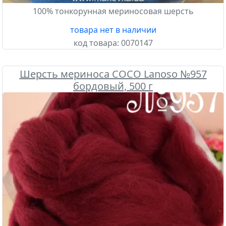
100% тонкорунная мериносовая шерсть
товара нет в наличии
код товара:
0070147
Шерсть мериноса COCO Lanoso №957
бордовый, 500 г