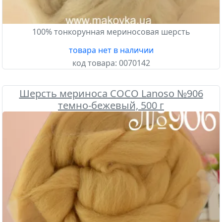
100% тонкорунная мериносовая шерсть
товара нет в наличии
код товара:
0070142
Шерсть мериноса COCO Lanoso №906
темно-бежевый, 500 г