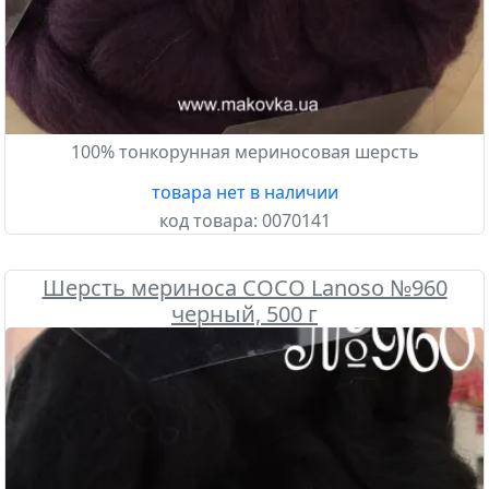
100% тонкорунная мериносовая шерсть
товара нет в наличии
код товара:
0070141
Шерсть мериноса COCO Lanoso №960
черный, 500 г