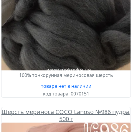
100% тонкорунная мериносовая шерсть
товара нет в наличии
код товара:
0070151
Шерсть мериноса COCO Lanoso №986 пудра,
500 г