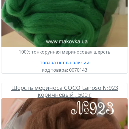
100% тонкорунная мериносовая шерсть
товара нет в наличии
код товара:
0070143
Шерсть мериноса COCO Lanoso №923
коричневый , 500 г