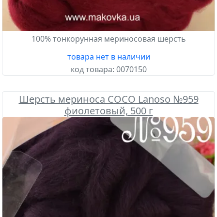
100% тонкорунная мериносовая шерсть
товара нет в наличии
код товара:
0070150
Шерсть мериноса COCO Lanoso №959
фиолетовый, 500 г