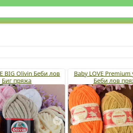
E BIG Olivin Беби лов
Baby LOVE Premium y
Биг пряжа
Беби лов пря
Next
Previous