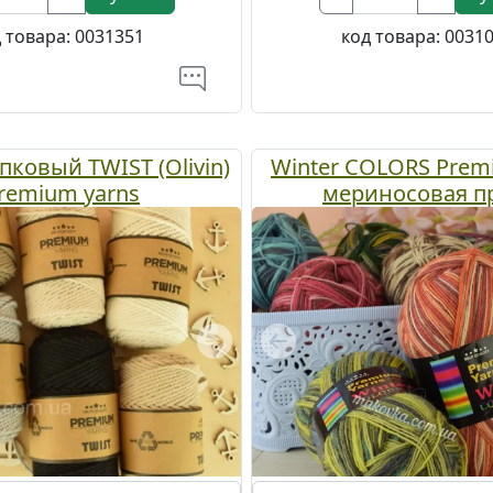
 товара:
0031351
код товара:
0031
ковый TWIST (Olivin)
Winter COLORS Prem
remium yarns
мериносовая п
Next
Previous