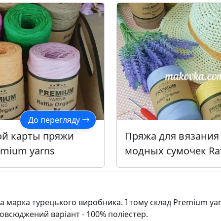
До перегляду
ой карты пряжи
Пряжа для вязания
remium yarns
модных сумочек Raf
Premium yarns
ва марка турецького виробника. І тому склад Premium yar
повсюджений варіант - 100% поліестер.