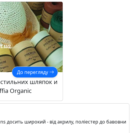
До перегляду
 стильних шляпок и
fia Organic
ns досить широкий - від акрилу, поліестер до бавовни