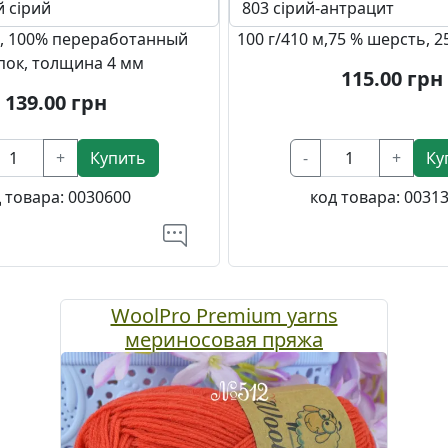
 м, 100% переработанный
100 г/410 м,75 % шерсть, 
пок, толщина 4 мм
115.00
грн
139.00
грн
+
Купить
-
+
Ку
 товара:
0030600
код товара:
0031
WoolPro Premium yarns
мериносовая пряжа