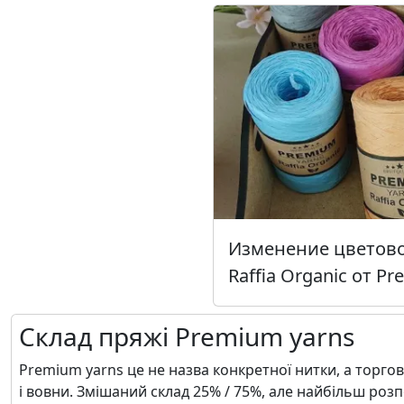
Изменение цветов
Raffia Organic от P
Склад пряжі Premium yarns
Premium yarns це не назва конкретної нитки, а торго
і вовни. Змішаний склад 25% / 75%, але найбільш роз