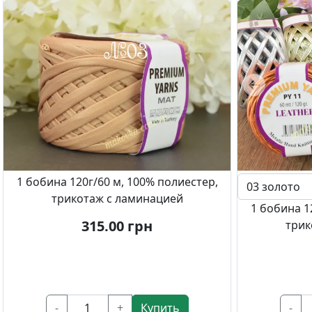
Previous
1 бобина 120г/60 м, 100% полиестер,
трикотаж с ламинацией
1 бобина 1
315.00
грн
трик
-
+
Купить
-