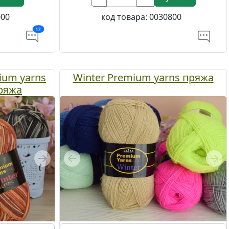
000
код товара:
0030800
12
ium yarns
Winter Premium yarns пряжа
ряжа
Next
Previous
Nex