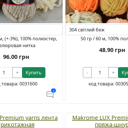
 м, (+-3%), 100% полиэстер,
50 гр / 60 м, 100% по
елюровая нитка
48.90
грн
96.00
грн
+
Купить
-
+
Ку
 товара:
0031600
код товара:
0030
5
Premium yarns лента
Makrome LUX Premi
трикотажная
пряжа-шну