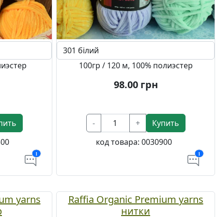
лиэстер
100гр / 120 м, 100% полиэстер
98.00
грн
пить
-
+
Купить
500
код товара:
0030900
1
1
um yarns
Raffia Organic Premium yarns
р
нитки