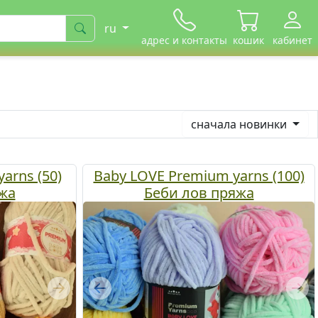
ru
адрес и контакты
кошик
кабинет
сначала новинки
arns (50)
Baby LOVE Premium yarns (100)
жа
Беби лов пряжа
Next
Previous
Nex