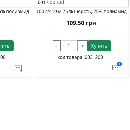
25% полиамид
100 г/410 м,75 % шерсть, 25% полиамид
109.50
грн
пить
-
+
Купить
300
код товара:
0031200
1