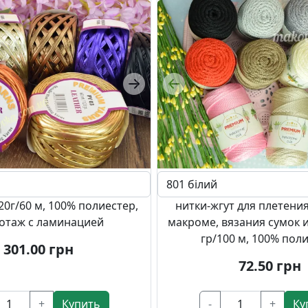
Next
Previous
20г/60 м, 100% полиестер,
нитки-жгут для плетения
отаж с ламинацией
макроме, вязания сумок и
гр/100 м, 100% пол
301.00
грн
72.50
грн
+
Купить
-
+
Ку