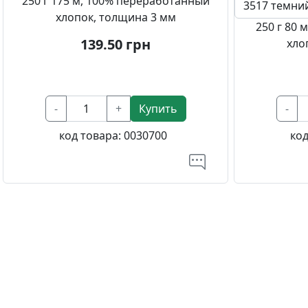
250 г 175 м, 100% переработанный
хлопок, толщина 3 мм
250 г 80
139.50
грн
хло
-
+
Купить
-
код товара:
0030700
код