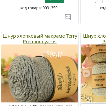
код товара:
0031350
код
Шнур хлопковый макраме Terry
Шнур хлоп
Premium yarns
P
Previous