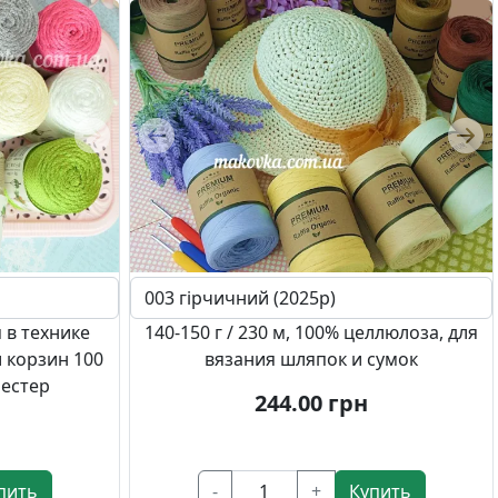
Next
Previous
Nex
 в технике
140-150 г / 230 м, 100% целлюлоза, для
 корзин 100
вязания шляпок и сумок
иестер
244.00
грн
пить
-
+
Купить