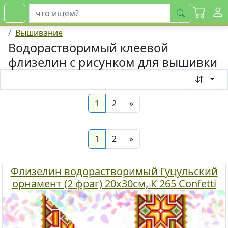
искать
Вышивание
Водорастворимый клеевой
флизелин с рисунком для вышивки
(current)
Next
1
2
»
(current)
Next
1
2
»
Флизелин водорастворимый Гуцульский
орнамент (2 фраг) 20х30см, К 265 Confetti