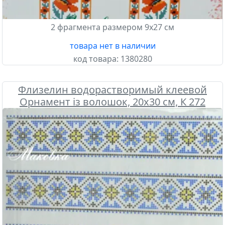
2 фрагмента размером 9х27 см
товара нет в наличии
код товара:
1380280
Флизелин водорастворимый клеевой
Орнамент із волошок, 20х30 см, К 272
Confetti