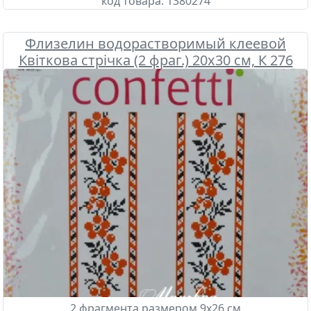
код товара:
1380274
Флизелин водорастворимый клеевой
Квіткова стрічка (2 фраг.) 20х30 см, К 276
Confetti
2 фрагмента размером 9х26 см