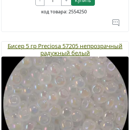
-
+
Купить
код товара:
2554250
Бисер 5 гр Preciosa 57205 непрозрачный
радужный белый