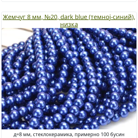
Жемчуг 8 мм, №20, dark blue (темноj-синий),
низка
д=8 мм, стеклокерамика, примерно 100 бусин