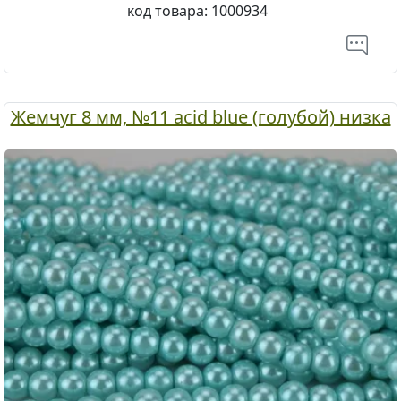
код товара:
1000934
Жемчуг 8 мм, №11 acid blue (голубой) низка