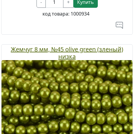
-
+
Купить
код товара:
1000934
Жемчуг 8 мм, №45 olive green (зленый)
низка