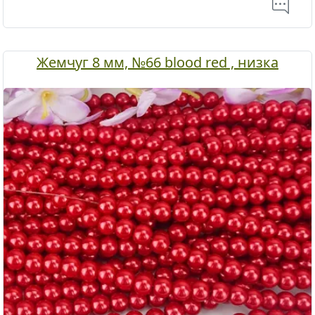
Жемчуг 8 мм, №66 blood red , низка