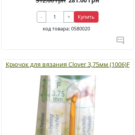
312.00 грн
281.00
грн
-
+
Купить
код товара:
0580020
Крючок для вязания Clover 3,75мм (1006)F