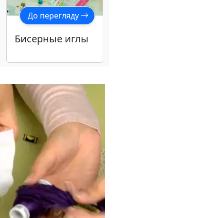
До перегляду
Бисерные иглы