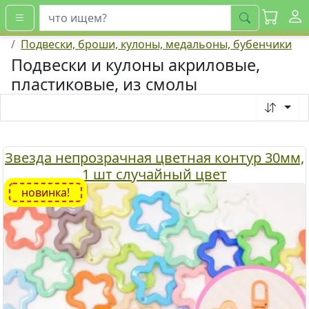
искать
Подвески, броши, кулоны, медальоны, бубенчики
Подвески и кулоны акриловые,
пластиковые, из смолы
Звезда непрозрачная цветная контур 30мм,
1 шт случайный цвет
новинка!