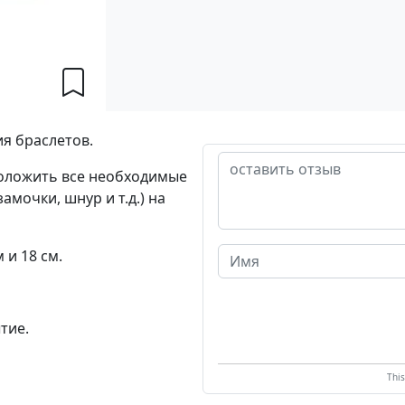
я браслетов.
положить все необходимые
мочки, шнур и т.д.) на
 и 18 см.
тие.
Thi