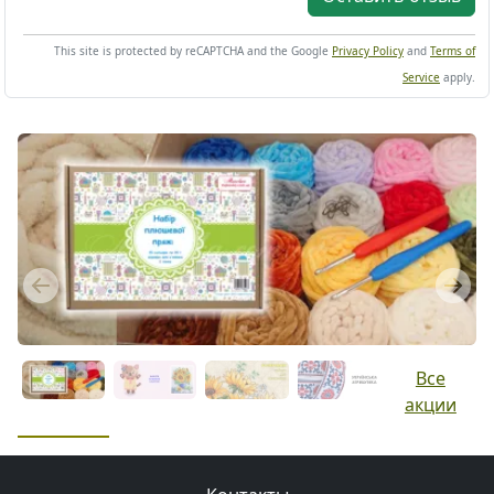
This site is protected by reCAPTCHA and the Google
Privacy Policy
and
Terms of
Service
apply.
Previous
Next
Все
акции