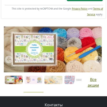
This site is protected by reCAPTCHA and the Google
Privacy Policy
and
Terms of
Service
apply.
Previous
Next
Все
акции
Контакты