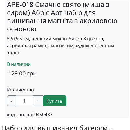
APB-018 Смачне свято (миша з
сиром) Абріс Арт набір для
вишивання магніта з акриловою
основою
5,5х5,5 см, чешский микро-бисер 8 цветов,
акриловая рамка с магнитом, художественный
холст
В наличии
129.00
грн
Количество
-
+
Купить
код товара:
0450437
Набор для вышивания бисером -