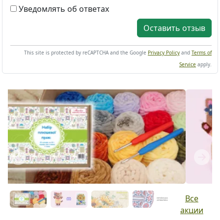
Уведомлять об ответах
Оставить отзыв
This site is protected by reCAPTCHA and the Google
Privacy Policy
and
Terms of
Service
apply.
Previous
Next
Все
акции