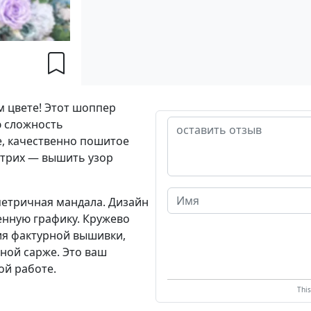
м цвете! Этот шоппер
ю сложность
е, качественно пошитое
штрих — вышить узор
етричная мандала. Дизайн
енную графику. Кружево
ия фактурной вышивки,
ной сарже. Это ваш
ой работе.
Thi