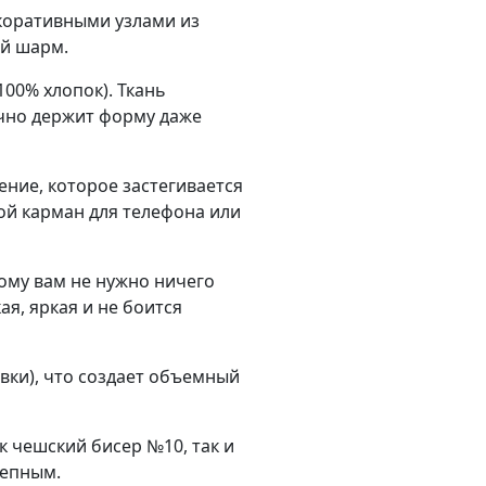
коративными узлами из
ый шарм.
00% хлопок). Ткань
ично держит форму даже
ние, которое застегивается
ой карман для телефона или
ому вам не нужно ничего
ая, яркая и не боится
вки), что создает объемный
к чешский бисер №10, так и
лепным.