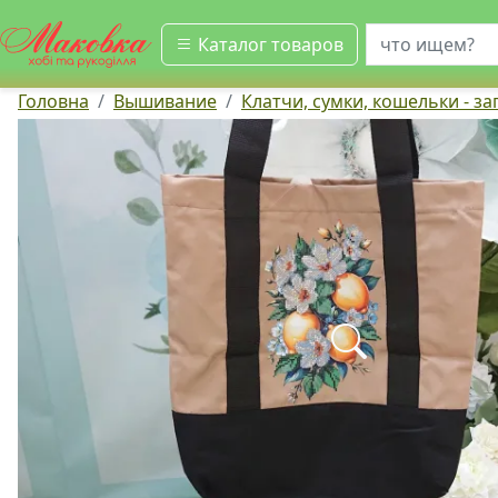
искать
Каталог товаров
Головна
Вышивание
Клатчи, сумки, кошельки - з