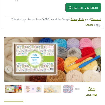
Оставить отзыв
This site is protected by reCAPTCHA and the Google
Privacy Policy
and
Terms of
Service
apply.
Previous
Next
Все
акции