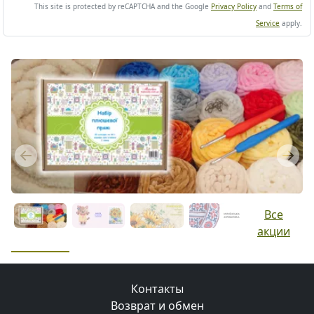
This site is protected by reCAPTCHA and the Google
Privacy Policy
and
Terms of
Service
apply.
Previous
Next
Все
акции
Контакты
Возврат и обмен