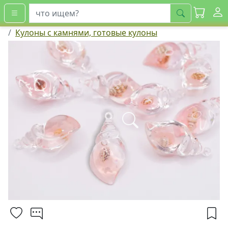
искать
Кулоны с камнями, готовые кулоны