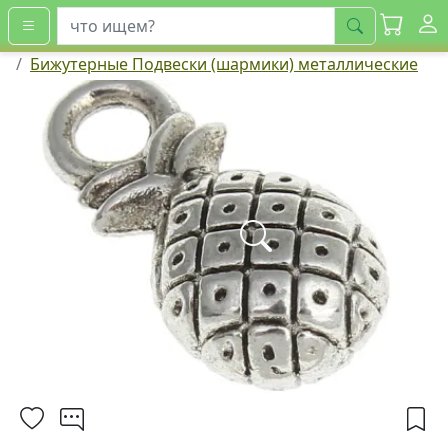
искать
Бижутерные Подвески (шармики) металлические