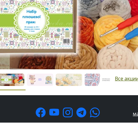
Все акци
м