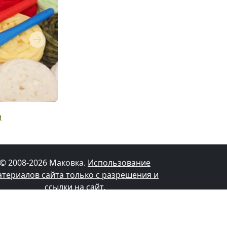
Next
и
© 2008-2026 Маковка.
Использование
атериалов сайта только с разрешения и
ссылки на сайт
.
Політика конфіденційності