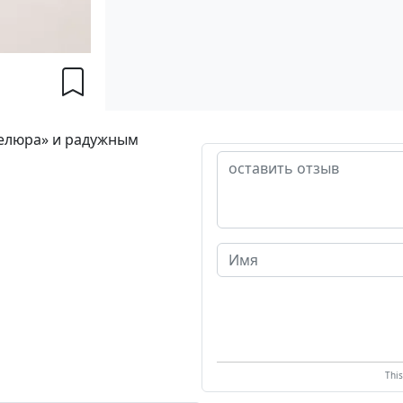
елюра» и радужным
Thi