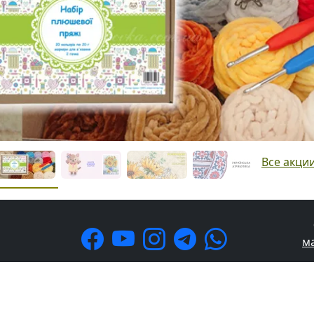
Все акци
м