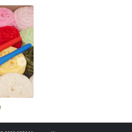
Next
и