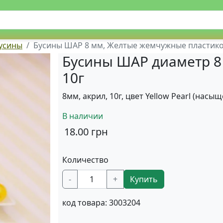
усины
Бусины ШАР 8 мм, Желтые жемчужные пластиков
Бусины ШАР диаметр 8
10г
8мм, акрил, 10г, цвет Yellow Pearl (на
В наличии
18.00
грн
Количество
-
+
Купить
код товара:
3003204