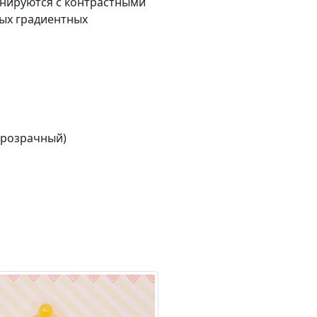
инируются с контрастными
ых градиентных
прозрачный)