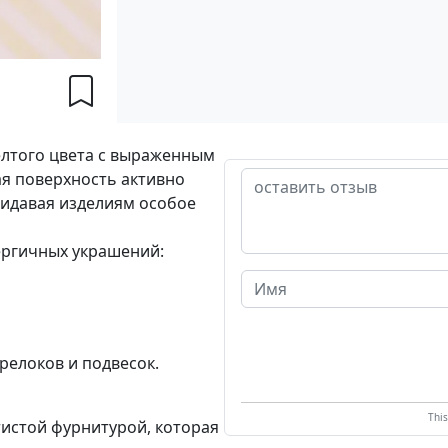
лтого цвета с выраженным
я поверхность активно
ридавая изделиям особое
ергичных украшений:
елоков и подвесок.
Thi
тистой фурнитурой, которая