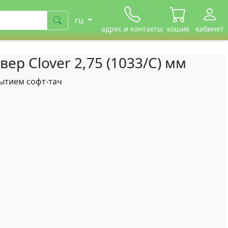
ru
адрес и контакты
кошик
кабинет
р Clover 2,75 (1033/С) мм
рытием софт-тач