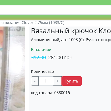
я вязания Clover 2,75мм (1033/С)
Вязальный крючок Клове
Алюминиевый, арт 1003 (С), Ручка с пок
В наличии
312.00
281.00
грн
Количество
-
+
Купить
код товара:
0580016