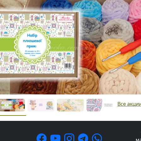
Все акци
м