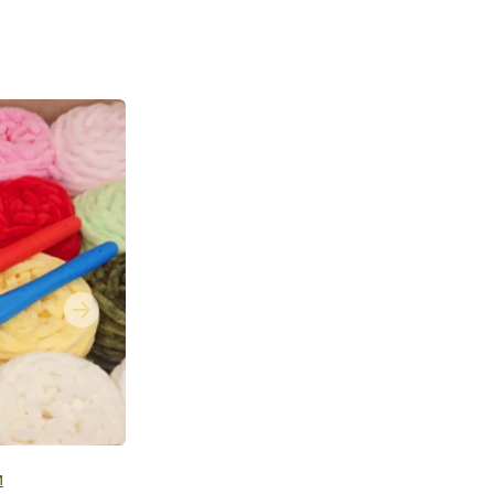
Next
и