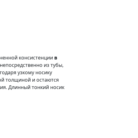
тненной консистенции
в
непосредственно из тубы,
годаря узкому носику
ой толщиной и остаются
ния. Длинный тонкий носик